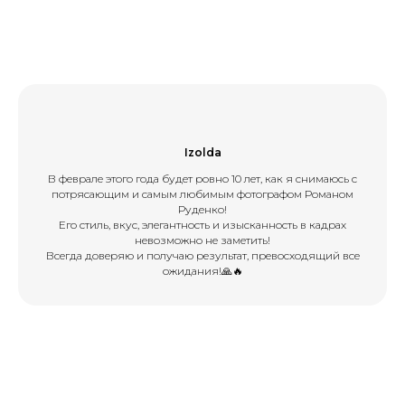
Izolda
В феврале этого года будет ровно 10 лет, как я снимаюсь с
потрясающим и самым любимым фотографом Романом
Руденко!
Его стиль, вкус, элегантность и изысканность в кадрах
невозможно не заметить!
Всегда доверяю и получаю результат, превосходящий все
ожидания!🙏🔥